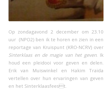
Op zondagavond 2 december om 23.10
uur (NPO2) ben ik te horen en zien in een
reportage van Kruispunt (KRO-NCRV) over
Sinterklaas en de magie van het geven
. Ik
houd een pleidooi voor geven en delen.
Erik van Muiswinkel en Hakim Traïda
vertellen over hun ervaringen van geven
en het Sinterklaasfeest.